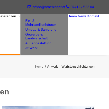
office@brachinger.at
07412 / 522 04
eferenzen
Team
News
Kontakt
Ein- &
Mehrfamilienhäuser
Umbau & Sanierung
Gewerbe &
Landwirtschaft
Außengestaltung
At Work
Home
At work – Wurfsteinschlichtungen
gen