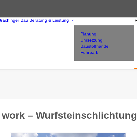
Brachinger Bau
Beratung & Leistung
R
Planung
Umsetzung
Baustoffhandel
Fuhrpark
 work – Wurfsteinschlichtun